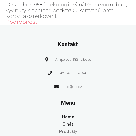
Dekaphon 958 je ekologický nátěr na vodní bázi,
vyvinutý k ochraně podvozku karavanů proti
korozi a oštěrkování.
Podrobnosti
Kontakt
Ampérova 482, Liberec
+420 485 152 540
a-c@a-c.cz
Menu
Home
O nás
Produkty