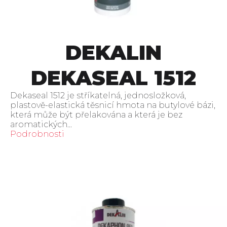
DEKALIN
DEKASEAL 1512
Dekaseal 1512 je stříkatelná, jednosložková,
plastově-elastická těsnicí hmota na butylové bázi,
která může být přelakována a která je bez
aromatických...
Podrobnosti