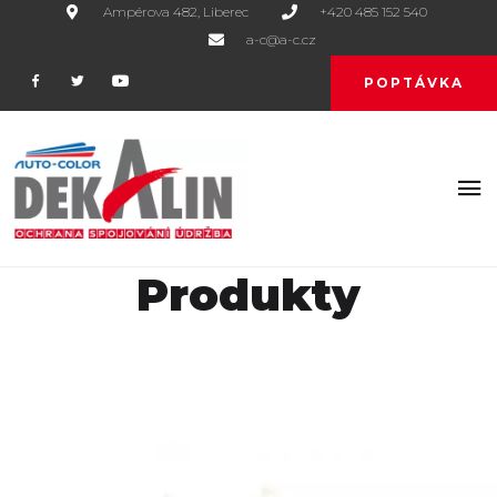
Ampérova 482, Liberec
+420 485 152 540
a-c@a-c.cz
POPTÁVKA
Produkty